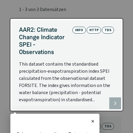
1 - 3 von 3 Datensätzen
AAR2: Climate
INFO
HTTP
TDS
Change Indicator
SPEI -
Observations
This dataset contains the standardised
precipitation-evapotranspiration index SPEI
calculated from the observational dataset
FORSITE. The index gives information on the
water balance (precipitation - potential
evapotranspiration) in standardised...
×
AAR2: Climate
INFO
HTTP
TDS