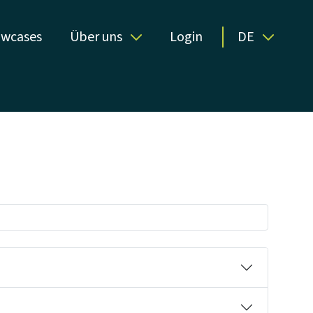
wcases
Über uns
Login
DE