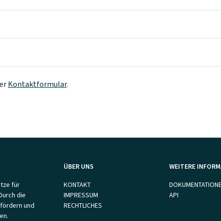
ser
Kontaktformular
.
ÜBER UNS
WEITERE INFOR
tze für
KONTAKT
DOKUMENTATION
Durch die
IMPRESSUM
API
 fördern und
RECHTLICHES
en.