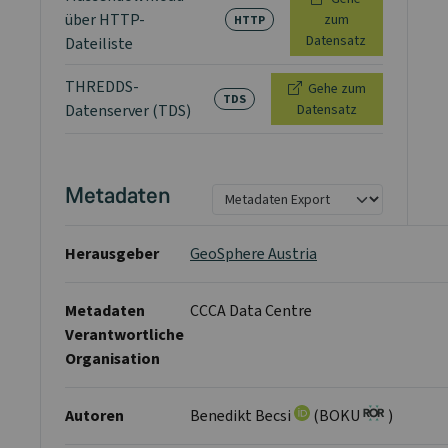
über HTTP-
zum
HTTP
Datensatz
Dateiliste
THREDDS-
Gehe zum
TDS
Datenserver (TDS)
Datensatz
Metadaten
Herausgeber
GeoSphere Austria
Metadaten
CCCA Data Centre
Verantwortliche
Organisation
Autoren
Benedikt Becsi
(BOKU
)