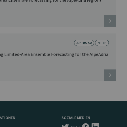
rea Ensemble Forecasting for the AlpeAdria region)
API-DOKU
HTTP
g Limited-Area Ensemble Forecasting for the AlpeAdria
MATIONEN
SOZIALE MEDIEN