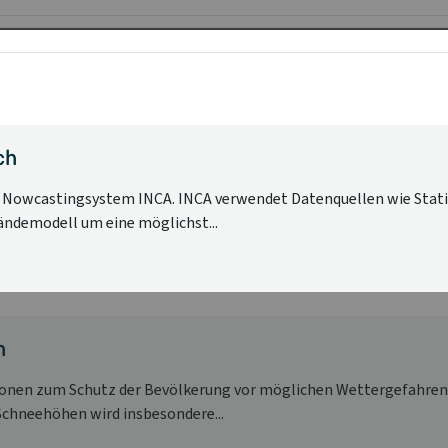
ch
nd Nowcastingsystem INCA. INCA verwendet Datenquellen wie St
ndemodell um eine möglichst...
h
tionen zum Schutz der Bevölkerung vor möglichen Wettergefahre
Schneehöhen wird insbesondere...