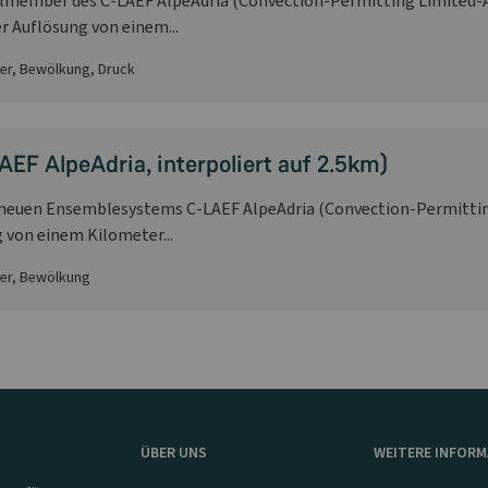
lmember des C-LAEF AlpeAdria (Convection-Permitting Limited-A
r Auflösung von einem...
ter, Bewölkung, Druck
EF AlpeAdria, interpoliert auf 2.5km)
s neuen Ensemblesystems C-LAEF AlpeAdria (Convection-Permittin
g von einem Kilometer...
ter, Bewölkung
ÜBER UNS
WEITERE INFOR