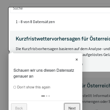
1 - 8 von 8 Datensätzen
Kurzfristwettervorhersagen für Österrei
Die Kurzfristvorhersagen basieren auf dem Analyse- u
Wettervorhersagemodelle und ein hochaufgelöstes Gelä
×
Temperatur, Niederschlag, Wind, Feuchtemaße
Aktuelle Wetterwarnungen für Österreic
Don't show this again
Das Warnsystem der GeoSphere Austria stellt Informa
wie z.B.: Warnverlauf, Windspitzen, Regenmengen oder 
Back
Next