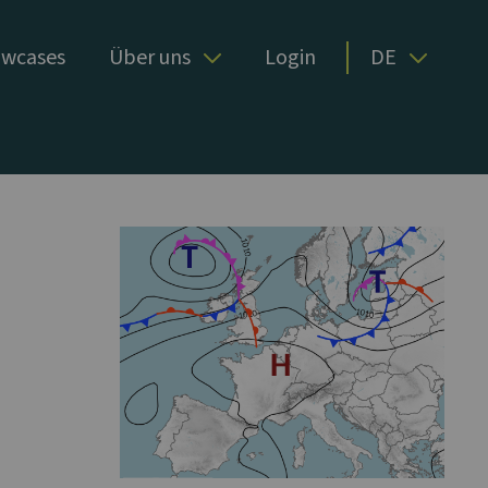
wcases
Über uns
Login
DE