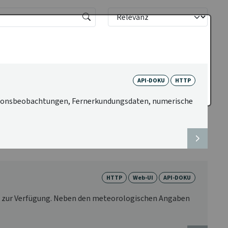
API-DOKU
HTTP
ationsbeobachtungen, Fernerkundungsdaten, numerische
HTTP
Web-UI
API-DOKU
n zur Verfügung. Neben den meteorologischen Angaben