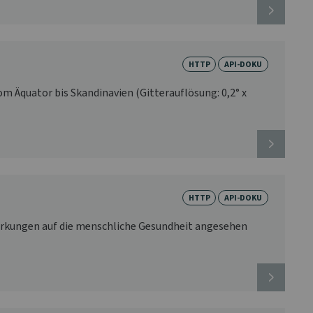
HTTP
API-DOKU
 Äquator bis Skandinavien (Gitterauflösung: 0,2° x
HTTP
API-DOKU
uswirkungen auf die menschliche Gesundheit angesehen