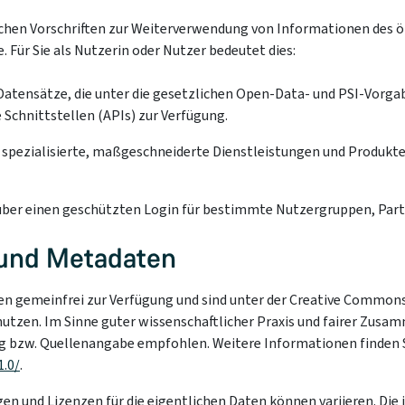
schen Vorschriften zur Weiterverwendung von Informationen des öf
ür Sie als Nutzerin oder Nutzer bedeutet dies:
Datensätze, die unter die gesetzlichen Open-Data- und PSI-Vorga
Schnittstellen (APIs) zur Verfügung.
h spezialisierte, maßgeschneiderte Dienstleistungen und Produkte
ber einen geschützten Login für bestimmte Nutzergruppen, Partn
 und Metadaten
n gemeinfrei zur Verfügung und sind unter der Creative Commons P
 nutzen. Im Sinne guter wissenschaftlicher Praxis und fairer Zus
g bzw. Quellenangabe empfohlen. Weitere Informationen finden Si
.0/
.
 und Lizenzen für die eigentlichen Daten können variieren. Die j