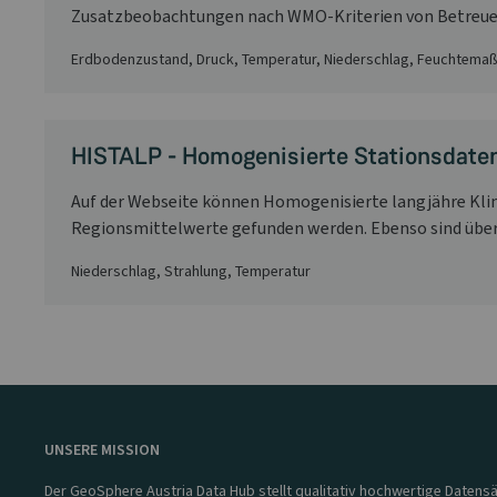
Zusatzbeobachtungen nach WMO-Kriterien von Betreueri
Erdbodenzustand, Druck, Temperatur, Niederschlag, Feuchtemaß
HISTALP - Homogenisierte Stationsdaten
Auf der Webseite können Homogenisierte langjähre Klim
Regionsmittelwerte gefunden werden. Ebenso sind über 
Niederschlag, Strahlung, Temperatur
UNSERE MISSION
Der GeoSphere Austria Data Hub stellt qualitativ hochwertige Datensä