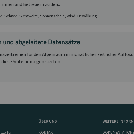
nnen und Betreuern zu den...
e, Schnee, Sichtweite, Sonnenschein, Wind, Bewölkung
 und abgeleitete Datensätze
azeitreihen für den Alpenraum in monatlicher zeitlicher Auflösu
diese Seite homogenisierten...
ÜBER UNS
WEITERE INFOR
tze für
KONTAKT
DOKUMENTATION