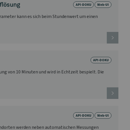
uflösung
API-DOKU
Web-UI
arameter kann es sich beim Stundenwert um einen
API-DOKU
ng von 10 Minuten und wird in Echtzeit bespielt. Die
API-DOKU
Web-UI
Standorten werden neben automatischen Messungen