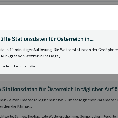
fte Stationsdaten für Österreich in...
te in 10 minütiger Auflösung. Die Wetterstationen der GeoSphere
 Rückgrat von Wettervorhersage,...
nenschein, Feuchtemaße
e Stationsdaten für Österreich in täglicher Aufl
er Vielzahl meteorologischer bzw. klimatologischer Parameter. Di
urden die Klima-...
Sichtweite, Schnee, Beobachtete Wettererscheinung, Sonnenschein, Feuchte