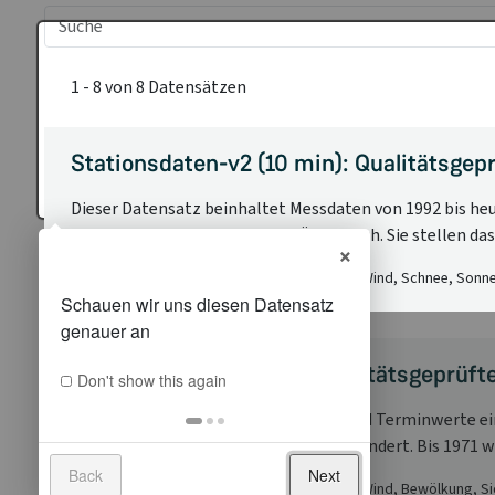
1 - 8 von 8 Datensätzen
Stationsdaten-v2 (10 min): Qualitätsgeprü
Dieser Datensatz beinhaltet Messdaten von 1992 bis heu
meteorologische Messnetz in Österreich. Sie stellen das
×
Niederschlag, Temperatur, Druck, Strahlung, Wind, Schnee, Son
Stationsdaten-v2 (1 d): Qualitätsgeprüft
Don't show this again
Dieser Datensatz beinhaltet Tages- und Terminwerte ein
sich in Österreich im Laufe der Zeit verändert. Bis 1971 w
Back
Next
Niederschlag, Temperatur, Druck, Strahlung, Wind, Bewölkung, 