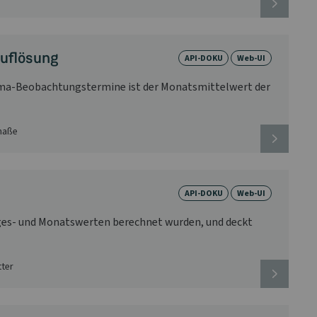
Auflösung
API-DOKU
Web-UI
lima-Beobachtungstermine ist der Monatsmittelwert der
maße
API-DOKU
Web-UI
Tages- und Monatswerten berechnet wurden, und deckt
tter