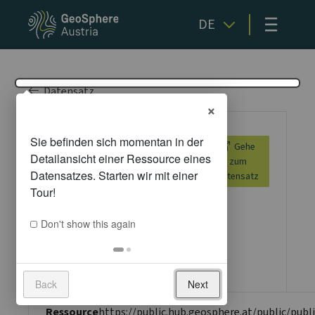
≡
DE
Datensatz
×
Massendownload
Gehe
über HTTP-
zum
Datensatz
Dateiliste
Don't show this again
Metadaten
Back
Next
Ressource
https://public.hub.geosphere.at/public/publ