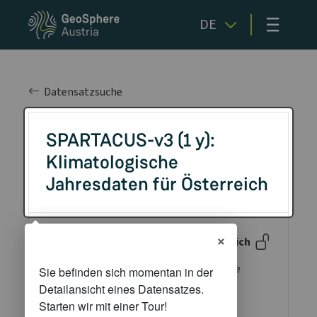
≡
DE
Datensatzsuche
SPARTACUS-v3 (1 y):
Klimatologische
Jahresdaten für Österreich
×
Beschreibung
Öffentlich
Der gegitterte Datensatz beschreibt die
räumliche Verteilung der beobachteten
mittleren Lufttemperatur