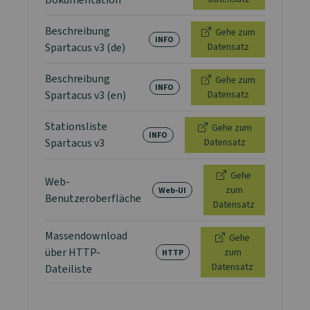
Beschreibung
Gehe zum
INFO
Spartacus v3 (de)
Datensatz
Beschreibung
Gehe zum
INFO
Spartacus v3 (en)
Datensatz
Stationsliste
Gehe zum
INFO
Spartacus v3
Datensatz
Gehe
Web-
zum
Web-UI
Benutzeroberfläche
Datensatz
Massendownload
Gehe
über HTTP-
zum
HTTP
Datensatz
Dateiliste