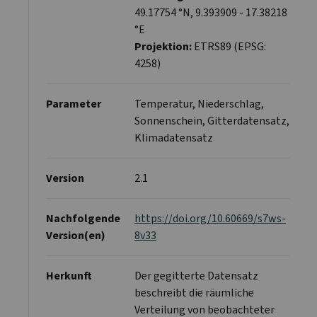
49.17754 °N, 9.393909 - 17.38218
°E
Projektion:
ETRS89 (EPSG:
4258)
Parameter
Temperatur, Niederschlag,
Sonnenschein, Gitterdatensatz,
Klimadatensatz
Version
2.1
Nachfolgende
https://doi.org/10.60669/s7ws-
Version(en)
8v33
Herkunft
Der gegitterte Datensatz
beschreibt die räumliche
Verteilung von beobachteter