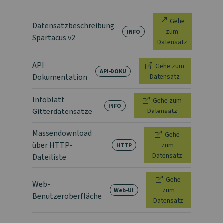
Gehe
Datensatzbeschreibung
zum
INFO
Spartacus v2
Datensatz
API
Gehe zum
API-DOKU
Dokumentation
Datensatz
Infoblatt
Gehe zum
INFO
Gitterdatensätze
Datensatz
Massendownload
Gehe
über HTTP-
zum
HTTP
Datensatz
Dateiliste
Gehe
Web-
zum
Web-UI
Benutzeroberfläche
Datensatz