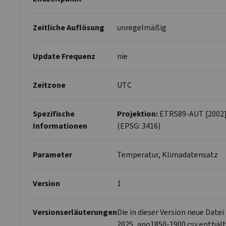
Zeitliche Auflösung
unregelmäßig
Update Frequenz
nie
Zeitzone
UTC
Spezifische
Projektion:
ETRS89-AUT [2002] 
Informationen
(EPSG: 3416)
Parameter
Temperatur, Klimadatensatz
Version
1
Versionserläuterungen
Die in dieser Version neue Dat
2025_ano1850-1900.csv enthält 