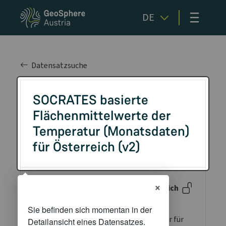
≡
DE
Datensatzsuche
SOCRATES basierte
Flächenmittelwerte der
Temperatur (Monatsdaten)
für Österreich (v2)
×
Beschreibung
Öffentlich
Der Datensatz enthält monatliche
Flächenmittelwerte der Lufttemperatur für