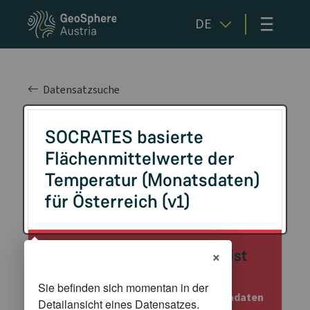
≡
DE
Datensatzsuche
SOCRATES basierte
Flächenmittelwerte der
Temperatur (Monatsdaten)
für Österreich (v1)
×
Achtung: Dieser Datensatz ist
veraltet!
Nähere Details dazu können den Metadaten