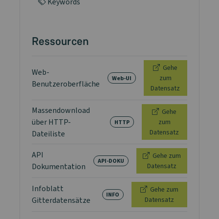
Keywords
Ressourcen
Gehe
Web-
zum
Web-UI
Benutzeroberfläche
Datensatz
Massendownload
Gehe
über HTTP-
zum
HTTP
Datensatz
Dateiliste
API
Gehe zum
API-DOKU
Dokumentation
Datensatz
Infoblatt
Gehe zum
INFO
Gitterdatensätze
Datensatz