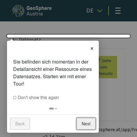
≡
DE
Datensatz
×
Web-
Gehe
zum
Benutzeroberfläche
Datensatz
Don't show this again
Metadaten
Back
Next
Ressource
https://dataset.api.hub.geosphere.at/app/fr
v2-1d-1km