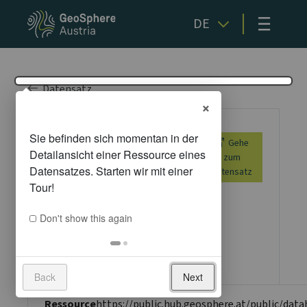
≡
DE
Datensatz
×
Massendownload
Gehe
über HTTP-
zum
Datensatz
Dateiliste
Don't show this again
Metadaten
Back
Next
Ressource
https://public.hub.geosphere.at/public/dat