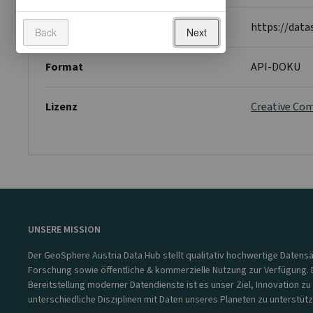
Ressource
https://data
Back
Next
Format
API-DOKU
Lizenz
Creative Com
UNSERE MISSION
Der GeoSphere Austria Data Hub stellt qualitativ hochwertige Datensä
Forschung sowie öffentliche & kommerzielle Nutzung zur Verfügung. 
Bereitstellung moderner Datendienste ist es unser Ziel, Innovation zu
unterschiedliche Disziplinen mit Daten unseres Planeten zu unterstütz