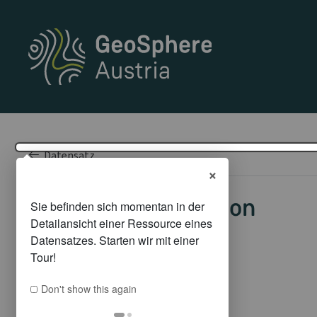
Datensatz
×
API Dokumentation
Don't show this again
Metadaten