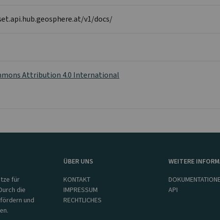
set.api.hub.geosphere.at/v1/docs/
mons Attribution 4.0 International
ÜBER UNS
WEITERE INFOR
tze für
KONTAKT
DOKUMENTATION
Durch die
IMPRESSUM
API
 fördern und
RECHTLICHES
en.