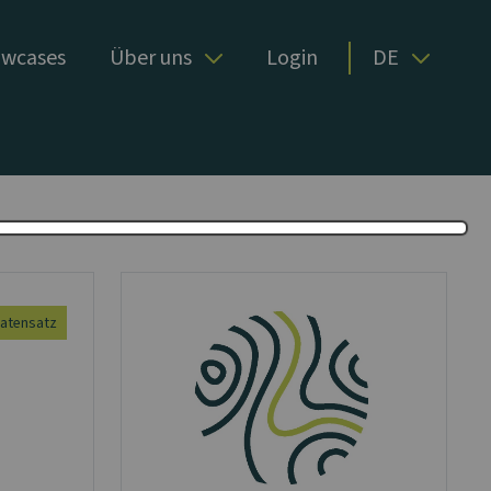
wcases
Über uns
Login
DE
atensatz