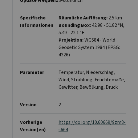
Update Frequenz
3-stündlich
Spezifische
Räumliche Auflösung:
2.5 km
Informationen
Bounding Box:
42.98 - 51.82 °N,
5.49 - 22.1 °E
Projektion:
WGS84 - World
Geodetic System 1984 (EPSG:
4326)
Parameter
Temperatur, Niederschlag,
Wind, Strahlung, Feuchtemaße,
Gewitter, Bewölkung, Druck
Version
2
Vorherige
https://doi.org/10.60669/9zm8-
Version(en)
s664