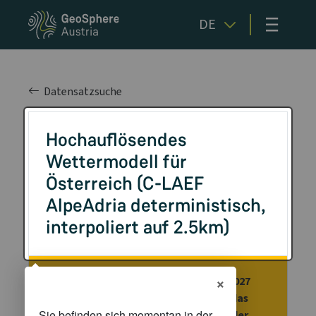
≡
DE
Datensatzsuche
Hochauflösendes
Wettermodell für
Österreich (C-LAEF
AlpeAdria deterministisch,
interpoliert auf 2.5km)
×
Achtung: Ab voraussichtlich Anfang 2027
wird diese Version vollständig durch das
neue Modell abgelöst, wodurch sich der