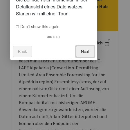
Endpoint verändert! Über unsere Data Hub
News werden Sie über den genauen
Zeitpunkt informiert.
Don't show this again
Beschreibung
Öffentlich
Back
Next
Dieser Datensatz enthält den
deterministischen Controlmember des C-
LAEF AlpeAdria (Convection-Permitting
Limited-Area Ensemble Forecasting for the
AlpeAdria region) Ensemblesystems, der auf
einem nativen Gitter mit einer Auflösung von
einem Kilometer basiert. Um die
Kompatibilität mit bisherigen AROME-
Anwendungen zu gewährleisten, wurden die
Daten auf ein 2,5-km-Gitter interpoliert und
können über den Endpoint der