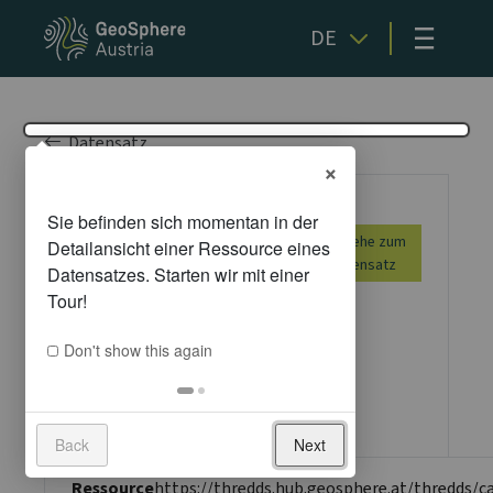
≡
DE
Datensatz
×
THREDDS-
Gehe zum
Datenserver
Datensatz
(TDS)
Don't show this again
Metadaten
Back
Next
Ressource
https://thredds.hub.geosphere.at/thredds/c