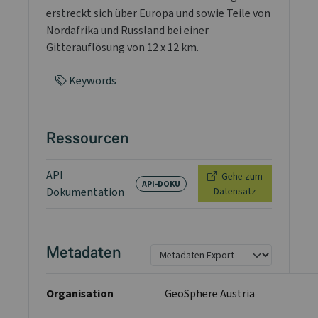
erstreckt sich über Europa und sowie Teile von
Nordafrika und Russland bei einer
Gitterauflösung von 12 x 12 km.
Keywords
Ressourcen
API
Gehe zum
API-DOKU
Dokumentation
Datensatz
Metadaten
Organisation
GeoSphere Austria