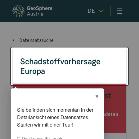
≡
DE
Datensatzsuche
Schadstoffvorhersage
Europa
×
Achtung: Dieser Datensatz ist
veraltet!
Nähere Details dazu können den Metadaten
entnommen werden.
Don't show this again