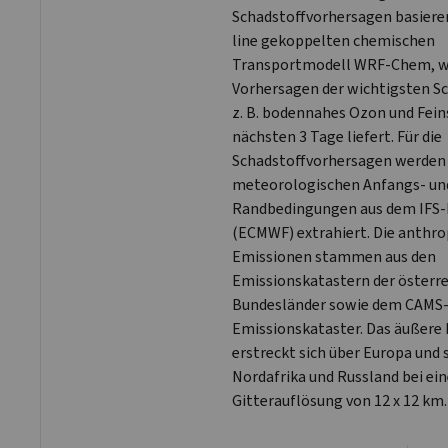
Schadstoffvorhersagen basiere
line gekoppelten chemischen
Transportmodell WRF-Chem, we
Vorhersagen der wichtigsten S
z. B. bodennahes Ozon und Feins
nächsten 3 Tage liefert. Für die
Schadstoffvorhersagen werden 
meteorologischen Anfangs- un
Randbedingungen aus dem IFS-
(ECMWF) extrahiert. Die anthr
Emissionen stammen aus den
Emissionskatastern der österr
Bundesländer sowie dem CAMS
Emissionskataster. Das äußere
erstreckt sich über Europa und 
Nordafrika und Russland bei ein
Gitterauflösung von 12 x 12 km.