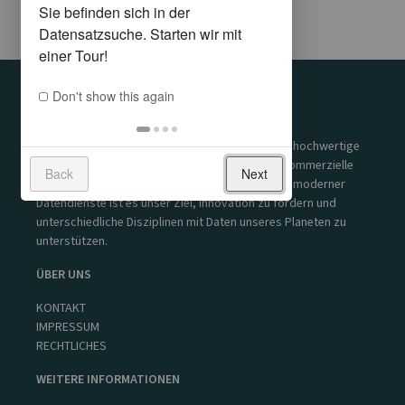
Don't show this again
UNSERE MISSION
Der GeoSphere Austria Data Hub stellt qualitativ hochwertige
Datensätze für Forschung sowie öffentliche & kommerzielle
Back
Next
Nutzung zur Verfügung. Durch die Bereitstellung moderner
Datendienste ist es unser Ziel, Innovation zu fördern und
unterschiedliche Disziplinen mit Daten unseres Planeten zu
unterstützen.
ÜBER UNS
KONTAKT
IMPRESSUM
RECHTLICHES
WEITERE INFORMATIONEN