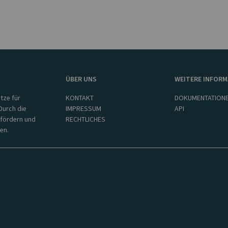
ÜBER UNS
WEITERE INFOR
tze für
KONTAKT
DOKUMENTATION
Durch die
IMPRESSUM
API
 fördern und
RECHTLICHES
en.