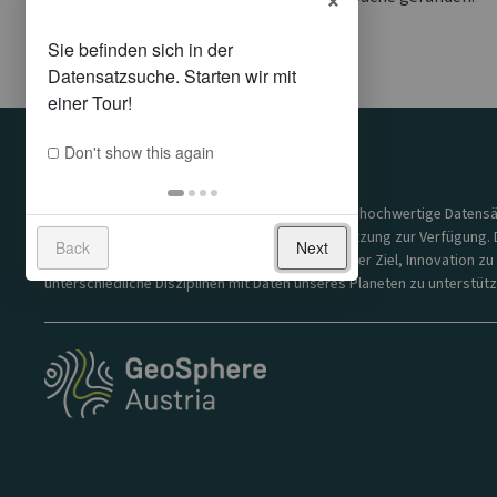
Don't show this again
UNSERE MISSION
Der GeoSphere Austria Data Hub stellt qualitativ hochwertige Datensä
Forschung sowie öffentliche & kommerzielle Nutzung zur Verfügung. 
Back
Next
Bereitstellung moderner Datendienste ist es unser Ziel, Innovation zu
unterschiedliche Disziplinen mit Daten unseres Planeten zu unterstütz