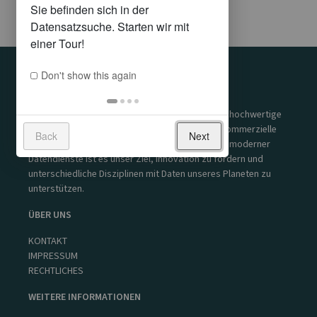
Don't show this again
UNSERE MISSION
Der GeoSphere Austria Data Hub stellt qualitativ hochwertige
Datensätze für Forschung sowie öffentliche & kommerzielle
Back
Next
Nutzung zur Verfügung. Durch die Bereitstellung moderner
Datendienste ist es unser Ziel, Innovation zu fördern und
unterschiedliche Disziplinen mit Daten unseres Planeten zu
unterstützen.
ÜBER UNS
KONTAKT
IMPRESSUM
RECHTLICHES
WEITERE INFORMATIONEN