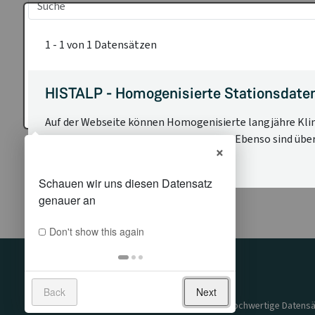
1 - 1 von 1 Datensätzen
HISTALP - Homogenisierte Stationsdaten
Auf der Webseite können Homogenisierte langjähre Klim
Regionsmittelwerte gefunden werden. Ebenso sind über 
×
Niederschlag, Strahlung, Temperatur
Don't show this again
UNSERE MISSION
Back
Next
Der GeoSphere Austria Data Hub stellt qualitativ hochwertige Datensä