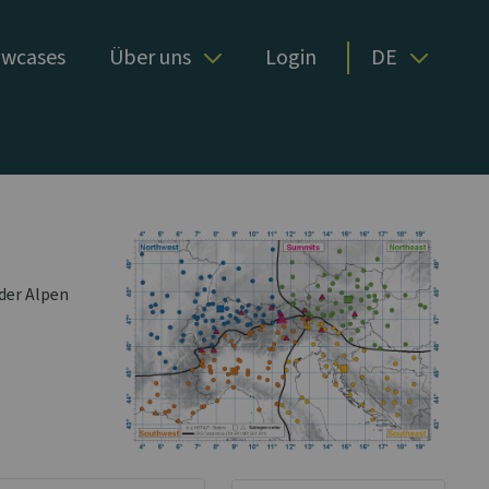
wcases
Über uns
Login
DE
der Alpen