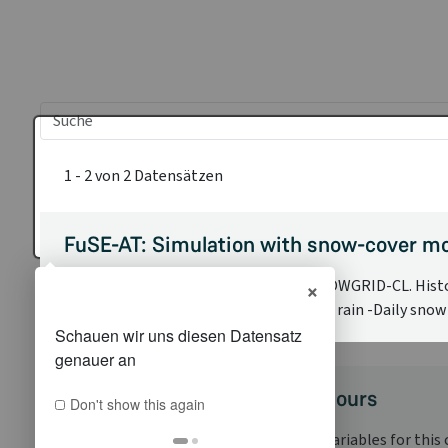
1 - 2 von 2 Datensätzen
FuSE-AT: Simulation with snow-cover 
×
Simulation with snow-cover model SNOWGRID-CL. Historica
timestep resulting from snowmelt and rain -Daily snow w
FuSE-AT Daily snowmaking hours
Don't show this again
Info Climate indicator The underlying variables for this