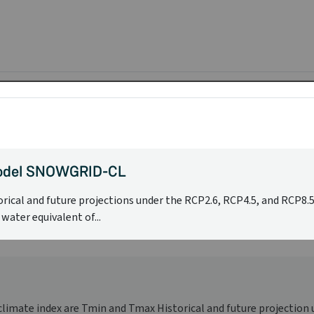
model SNOWGRID-CL
l and future projections under the RCP2.6, RCP4.5, and RCP8.5 sc
ater equivalent of...
 climate index are Tmin and Tmax Historical and future projection 