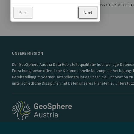
Daily snowmaking hours Webpage: https://fuse-at.ccca.ac
Back
Next
UNSERE MISSION
Der GeoSphere Austria Data Hub stellt qualitativ hochwertige Datensä
Forschung sowie öffentliche & kommerzielle Nutzung zur Verfügung. 
Bereitstellung moderner Datendienste ist es unser Ziel, Innovation zu
unterschiedliche Disziplinen mit Daten unseres Planeten zu unterstütz