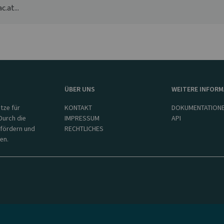
.at...
ÜBER UNS
WEITERE INFOR
tze für
KONTAKT
DOKUMENTATION
Durch die
IMPRESSUM
API
 fördern und
RECHTLICHES
en.