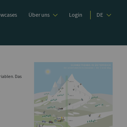
wcases
Über uns
Login
DE
riablen. Das