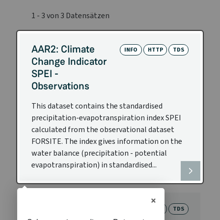
1 - 3 von 3 Datensätzen
AAR2: Climate
INFO
HTTP
TDS
Change Indicator
SPEI -
Observations
This dataset contains the standardised
precipitation-evapotranspiration index SPEI
calculated from the observational dataset
FORSITE. The index gives information on the
water balance (precipitation - potential
evapotranspiration) in standardised...
×
AAR2: Climate
INFO
HTTP
TDS