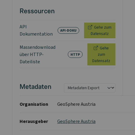
Ressourcen
API
Gehe zum
API-DOKU
Dokumentation
Datensatz
Massendownload
Gehe
über HTTP-
zum
HTTP
Datensatz
Dateiliste
Metadaten
Organisation
GeoSphere Austria
Herausgeber
GeoSphere Austria