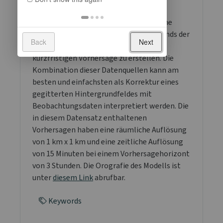
Wettervorhersagemodelle und ein
hochaufgelöstes Geländemodell um eine
möglichst gute Analyse des Jetztzustands der
Back
Next
(bodennahen) Atmosphäre sowie
kurzfristigen Vorhersage zu erstellen. Die
Kombination dieser Datenquellen kann am
besten und einfachsten als Korrektur eines
gegitterten Hintergrundfeldes mit
Beobachtungsdaten interpretiert werden. Die
in diesem Datensatz enthaltenen
Vorhersagen haben eine räumliche Auflösung
von 1 km x 1 km und eine zeitliche Auflösung
von 15 Minuten bei einem Vorhersagehorizont
von 3 Stunden. Die Orografie des Modells ist
unter
diesem Link
abrufbar.
Keywords