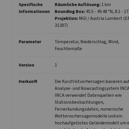
Spezifische
Räumliche Auflösung:
1 km
Informationen
Bounding Box:
45.5 - 49.48 °N, 8.1 - 17
Projektion:
MGI / Austria Lambert (E
31287)
Parameter
Temperatur, Niederschlag, Wind,
Feuchtemaße
Version
1
Herkunft
Die Kurzfristvorhersagen basieren au
Analyse- und Nowcastingsystem INCA
INCA verwendet Datenquellen wie
Stationsbeobachtungen,
Fernerkundungsdaten, numerische
Wettervorhersagemodelle und ein
hochaufgelöstes Geländemodell um 