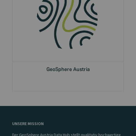
GeoSphere Austria
UNSERE MISSION
Der GeoSphere Austria Data Hub stellt qualitativ hochwertige